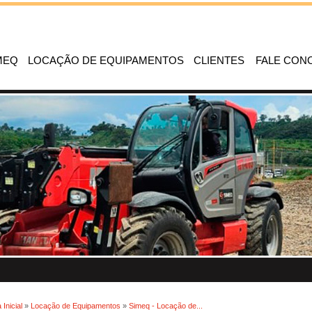
MEQ
LOCAÇÃO DE EQUIPAMENTOS
CLIENTES
FALE CON
 Inicial
»
Locação de Equipamentos
»
Simeq - Locação de...